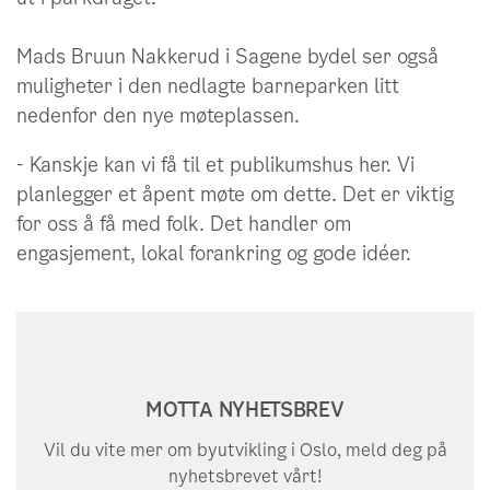
Her kan du lese mer om kommunedelplanen
Mads Bruun Nakkerud i Sagene bydel ser også
for torg og møteplasser og se hvilke tiltak som
muligheter i den nedlagte barneparken litt
har blitt støttet
nedenfor den nye møteplassen.
- Kanskje kan vi få til et publikumshus her. Vi
planlegger et åpent møte om dette. Det er viktig
for oss å få med folk. Det handler om
engasjement, lokal forankring og gode idéer.
MOTTA NYHETSBREV
Vil du vite mer om byutvikling i Oslo, meld deg på
nyhetsbrevet vårt!