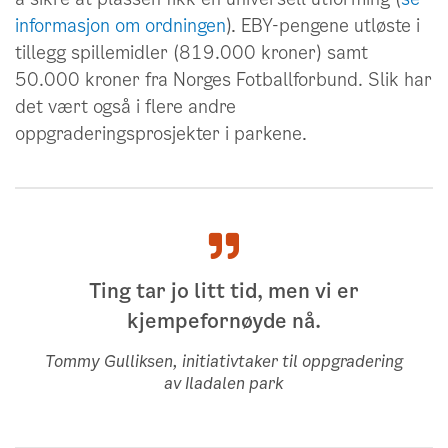
informasjon om ordningen
). EBY-pengene utløste i
tillegg spillemidler (819.000 kroner) samt
50.000 kroner fra Norges Fotballforbund. Slik har
her
det vært også i flere andre
oppgraderingsprosjekter i parkene.
Ting tar jo litt tid, men vi er
kjempefornøyde nå.
Tommy Gulliksen, initiativtaker til oppgradering
av Iladalen park