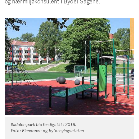
og nærmiljøkonsulent i Bydel Sagene.
Iladalen park ble ferdigstilt i 2018.
Foto: Eiendoms- og byfornyingsetaten