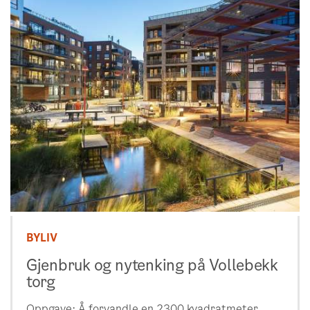
BYLIV
Gjenbruk og nytenking på Vollebekk
torg
Oppgave: Å forvandle en 2300 kvadratmeter