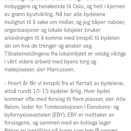
innbyggere og besøkende til Oslo, og helt i kjernen
av grønn byutvikling. Nå har alle bydelene
mulighet til å søke om midler, og jeg håper naboer,
organisasjoner og lokale ildsjeler bruker
anledningen til å komme med innspill til bydelen
sin om hva de trenger og ønsker seg.
Tilbakemeldingene fra lokalmiljøet er veldig viktige
i vårt videre arbeid med byens torg og
møteplasser, sier Marcussen.
- Hvert år får vi innspill fra et flertall av bydelene,
altså rundt 10-15 bydeler årlig. Hver bydel
kommer ofte med forslag til flere plasser, sier Atle
Røiom, leder for Tomteseksjonen i Eiendoms- og
byfornyelsesetaten (EBY). EBY er mottaker av
forslagene, og sammen med en kollega lager
Røiom en innstilling på hvem som bør få penger.