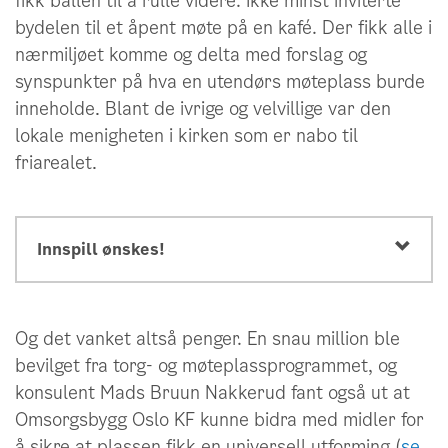
fikk ballen til å rulle videre. Ikke minst inviterte
bydelen til et åpent møte på en kafé. Der fikk alle i
nærmiljøet komme og delta med forslag og
synspunkter på hva en utendørs møteplass burde
inneholde. Blant de ivrige og velvillige var den
lokale menigheten i kirken som er nabo til
friarealet.
Innspill ønskes!
Og det vanket altså penger. En snau million ble
bevilget fra torg- og møteplassprogrammet, og
konsulent Mads Bruun Nakkerud fant også ut at
hildegunn.oye@eby.oslo.kommune.no
Omsorgsbygg Oslo KF kunne bidra med midler for
å sikre at plassen fikk en universell utforming (
se