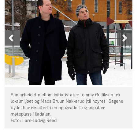
Neste
For
bilde
bil
Samarbeidet mellom initiativtaker Tommy Gulliksen fra
lokalmiljøet og Mads Bruun Nakkerud (til høyre) i Sagene
bydel har resultert i en oppgradert og populær
møteplass i Iladalen.
Foto: Lars-Ludvig Røed