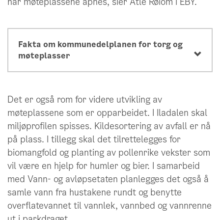
når møteplassene åpnes, sier Atle Røiom i EBY.
Fakta om kommunedelplanen for torg og
møteplasser
Det er også rom for videre utvikling av
møteplassene som er opparbeidet. I Iladalen skal
miljøprofilen spisses. Kildesortering av avfall er nå
på plass. I tillegg skal det tilrettelegges for
biomangfold og planting av pollenrike vekster som
vil være en hjelp for humler og bier. I samarbeid
med Vann- og avløpsetaten planlegges det også å
samle vann fra hustakene rundt og benytte
overflatevannet til vannlek, vannbed og vannrenne
ut i parkdraget.