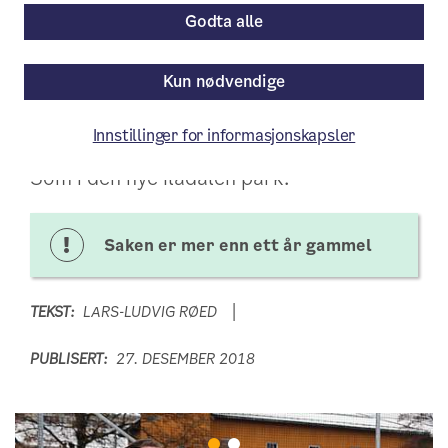
møteplasser
Godta alle
Bak det litt tørre navnet
Kun nødvendige
«Kommunedelplan for torg og
møteplasser» skjuler det seg mye liv og
Innstillinger for informasjonskapsler
røre og samvær og lek. Og mulige penger.
Som i den nye Iladalen park.
Saken er mer enn ett år gammel
TEKST:
LARS-LUDVIG RØED
PUBLISERT:
27. DESEMBER 2018