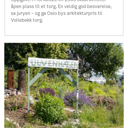
åpen plass til et torg. En veldig god besvarelse,
sa juryen – og ga Oslo bys arkitekturpris til
Vollebekk torg.