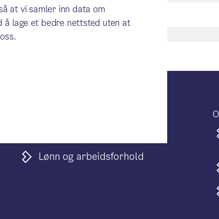
gså at vi samler inn data om
 å lage et bedre nettsted uten at
oss.
Jobb i Oslo kommune
O
Ledige stillinger
Lønn og arbeidsforhold