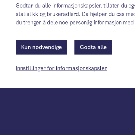
Godtar du alle informasjonskapsler, tillater du o
statistikk og brukeradferd. Da hjelper du oss med
du trenger å dele noe personlig informasjon med 
Kun nødvendige
Godta alle
Innstillinger for informasjonskapsler
Kontakt
Kontakt Oslo kommune