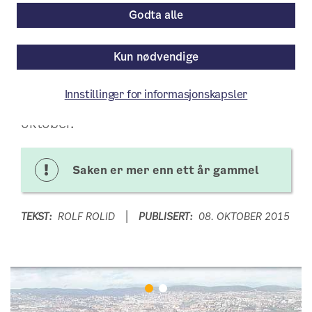
Godta alle
Hva kunne du tenkt deg på «nye»
Vippetangen? Nå kan du si meningen din
Kun nødvendige
om forslaget til områdeprogram som er
på høring. Oslo kommune inviterer også
Innstillinger for informasjonskapsler
til åpent møte om planene mandag 19.
oktober.
Saken er mer enn ett år gammel
TEKST:
ROLF ROLID
PUBLISERT:
08. OKTOBER 2015