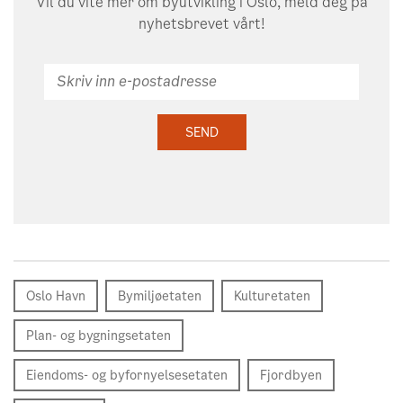
Vil du vite mer om byutvikling i Oslo, meld deg på
nyhetsbrevet vårt!
Skriv
inn
e-
SEND
postadresse
Oslo Havn
Bymiljøetaten
Kulturetaten
Plan- og bygningsetaten
Eiendoms- og byfornyelsesetaten
Fjordbyen