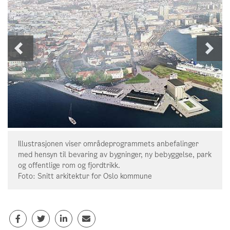
Neste
For
bilde
bil
Illustrasjonen viser områdeprogrammets anbefalinger
med hensyn til bevaring av bygninger, ny bebyggelse, park
og offentlige rom og fjordtrikk.
Foto: Snitt arkitektur for Oslo kommune