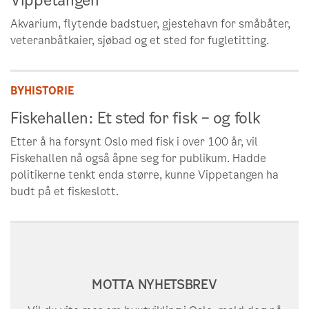
Vippetangen
i vest.
Akvarium, flytende badstuer, gjestehavn for småbåter,
Områdets størrelse er ca 121 dekar. Det
veteranbåtkaier, sjøbad og et sted for fugletitting.
tilsvarer 16 fotballbaner på størrelse med
Ullevål stadions gressmatte eller litt
mindre enn to parker på
BYHISTORIE
Sofienbergparkens størrelse.
Fiskehallen: Et sted for fisk – og folk
Etter å ha forsynt Oslo med fisk i over 100 år, vil
Fiskehallen nå også åpne seg for publikum. Hadde
politikerne tenkt enda større, kunne Vippetangen ha
budt på et fiskeslott.
MOTTA NYHETSBREV