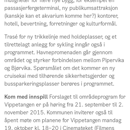
muligheter for flere nye bygg, for eksempel en
passasjerfergeterminal, ny publikumsattraksjon
(kanskje kan et akvarium komme her?) kontorer,
hotell, bevertning, forretninger og kulturformål.
Trasé for ny trikkelinje med holdeplasser, og et
tilrettelagt anlegg for sykling inngår også i
programmet. Havnepromenaden går gjennom
området og styrker forbindelsen mellom Pipervika
og Bjørvika. Spørsmålet om det kommer en ny
cruisekai med tilhørende sikkerhetsgjerder og
bussparkeringsplasser berøres i programmet.
Kom med innspill
Forslaget til områdeprogram for
Vippetangen er på høring fra 21. september til 2.
november 2015. Kommunen inviterer også til
åpent møte om planene for Vippetangen mandag
19. oktober kl. 18–20 i Cinemateket (Filmens