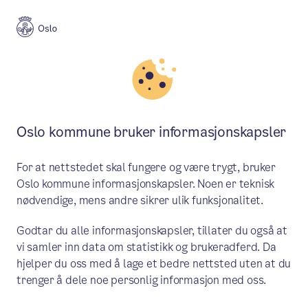
Byplan
Oslo kommune bruker informasjonskapsler
Byplan
Oslo
For at nettstedet skal fungere og være trygt, bruker
Oslo kommune informasjonskapsler. Noen er teknisk
nødvendige, mens andre sikrer ulik funksjonalitet.
Meny
Godtar du alle informasjonskapsler, tillater du også at
vi samler inn data om statistikk og brukeradferd. Da
hjelper du oss med å lage et bedre nettsted uten at du
PLANER
trenger å dele noe personlig informasjon med oss.
Balansekunst på Vippetangen