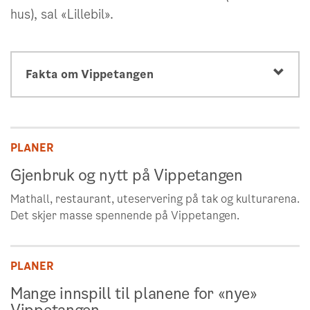
hus), sal «Lillebil».
Fakta om Vippetangen
Bak forslaget står Oslo kommune ved
Byantikvaren, Bymiljøetaten, Eiendoms- og
PLANER
byfornyelsesetaten, Kulturetaten og Plan-
Gjenbruk og nytt på Vippetangen
og bygningsetaten som er prosjektledende
etat.
Mathall, restaurant, uteservering på tak og kulturarena.
Det skjer masse spennende på Vippetangen.
Oslo Havn KF har deltatt i planarbeidet,
men Havnestyret har valgt å ikke stille seg
bak forslaget til områdeprogram.
PLANER
Vippetangen grenser til Bjørvika og
Mange innspill til planene for «nye»
Langkaia i nord-øst og til Akershusstranda