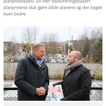
planprosessen». En mer medvirkningsbasert
Områderegulering
styrer utviklingen i et
planprosess skal gjøre både planene og den bygde
større område. Det meste av den store
byen bedre.
helhetlige planleggingen blir gjort av
kommunen.
Detaljregulering
tar for seg mindre
områder eller enkelte tomter. De er mer
konkrete og detaljerte enn områdeplanene
og blir som regel foreslått av private
forslagsstillere.