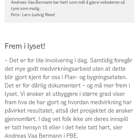
Andreas Vaa Bermann har hatt som mål å gjøre veilederen så
tynn som mulig.
Foto: Lars-Ludvig Røed
Frem i lyset!
– Det er for lite involvering i dag. Samtidig foregår
varsling av planoppstart
offentlig
det mye godt medvirkningsarbeid uten at dette
ettersyn
blir gjort kjent for oss i Plan- og bygningsetaten.
Det er for dårlig dokumentert – og må mer frem i
lyset. Vi ønsker at utbyggere i større grad viser
fram hva de har gjort og hvordan medvirkning har
påvirket resultatet, altså det prosjektet de ønsker
gjennomført. I dag vet folk ikke om deres innspill
er tatt hensyn til eller i det hele tatt hørt, sier
Andreas Vaa Bermann i PBE.