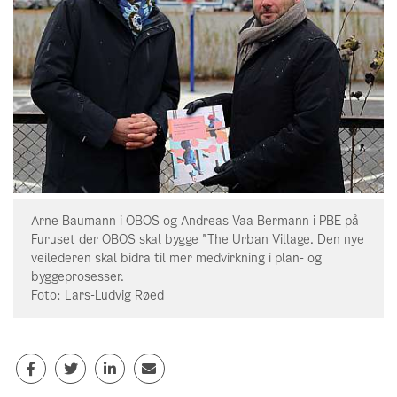
Arne Baumann i OBOS og Andreas Vaa Bermann i PBE på
Furuset der OBOS skal bygge "The Urban Village. Den nye
veilederen skal bidra til mer medvirkning i plan- og
byggeprosesser.
Foto: Lars-Ludvig Røed