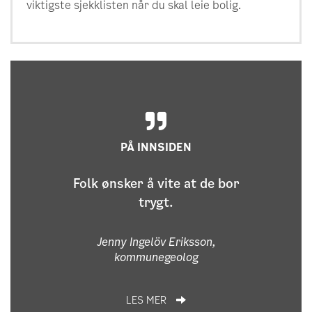
viktigste sjekklisten når du skal leie bolig.
PÅ INNSIDEN
Folk ønsker å vite at de bor
trygt.
Jenny Ingelöv Eriksson,
kommunegeolog
LES MER