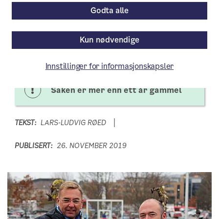
Godta alle
Planprosesser skal ikke skje i lukkede
rom. Beboere, naboer, berørte, folk med
Kun nødvendige
gode idéer, alle bør de involveres. Nå
kommer en «dytt» for økt medvirkning.
Innstillinger for informasjonskapsler
Saken er mer enn ett år gammel
TEKST:
LARS-LUDVIG RØED
PUBLISERT:
26. NOVEMBER 2019