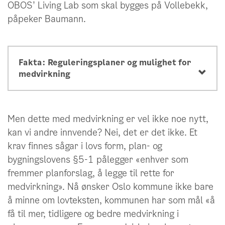
OBOS’ Living Lab som skal bygges på Vollebekk,
påpeker Baumann.
Fakta: Reguleringsplaner og mulighet for
medvirkning
Men dette med medvirkning er vel ikke noe nytt,
kan vi andre innvende? Nei, det er det ikke. Et
krav finnes sågar i lovs form, plan- og
bygningslovens §5-1 pålegger «enhver som
fremmer planforslag, å legge til rette for
medvirkning». Nå ønsker Oslo kommune ikke bare
å minne om lovteksten, kommunen har som mål «å
få til mer, tidligere og bedre medvirkning i
områderegulering
detaljregulering