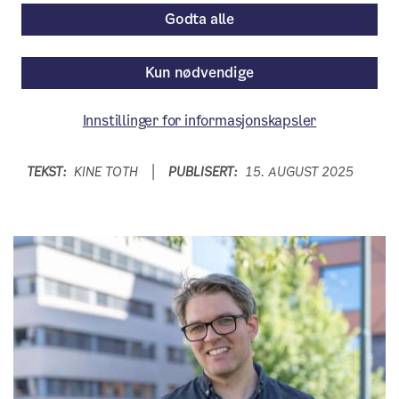
skyen
Godta alle
Med et nytt saksbehandlingssystem
Kun nødvendige
satser Plan- og bygningsetaten på å gjøre
behandlingen av søknader enda mer
Innstillinger for informasjonskapsler
effektiv og brukervennlig.
TEKST:
KINE TOTH
PUBLISERT:
15. AUGUST 2025