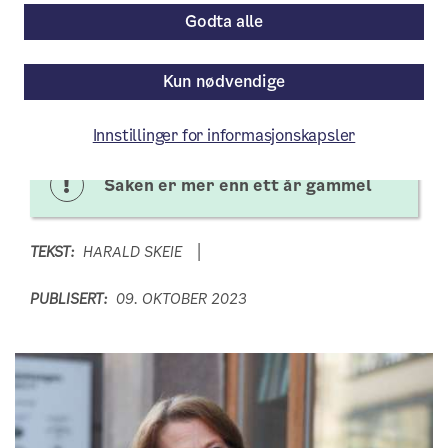
bygningsetat
Godta alle
Plan- og bygningsetaten omorganiseres. –
Kun nødvendige
Vil gjøre etaten mer enhetlig og
forutsigbar, sier etatsdirektøren.
Innstillinger for informasjonskapsler
Saken er mer enn ett år gammel
TEKST:
HARALD SKEIE
PUBLISERT:
09. OKTOBER 2023