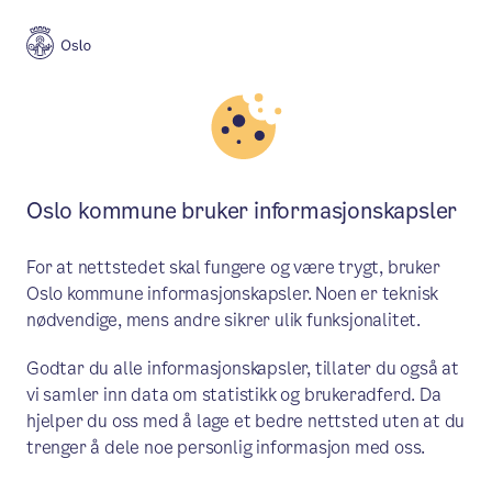
Byplan
Oslo kommune bruker informasjonskapsler
Byplan
Oslo
For at nettstedet skal fungere og være trygt, bruker
Oslo kommune informasjonskapsler. Noen er teknisk
nødvendige, mens andre sikrer ulik funksjonalitet.
Meny
Godtar du alle informasjonskapsler, tillater du også at
vi samler inn data om statistikk og brukeradferd. Da
hjelper du oss med å lage et bedre nettsted uten at du
PÅ INNSIDEN
trenger å dele noe personlig informasjon med oss.
Vil bygge én Plan- og