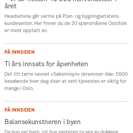
året
Headsetene går varme på Plan- og bygningsetatens
kundesenter. Her finner du de 20 spørsmålene Oslofolk
er mest opptatt av.
PÅ INNSIDEN
Ti års innsats for åpenheten
Det litt tørre navnet «Saksinnsyn» skremmer ikke: 5500
besøkende hver dag viser at nett-tjenesten er viktig for
mange i Oslo.
PÅ INNSIDEN
Balansekunstneren i byen
Da hun var barn, lot hun søsteren ta seg av dukkene