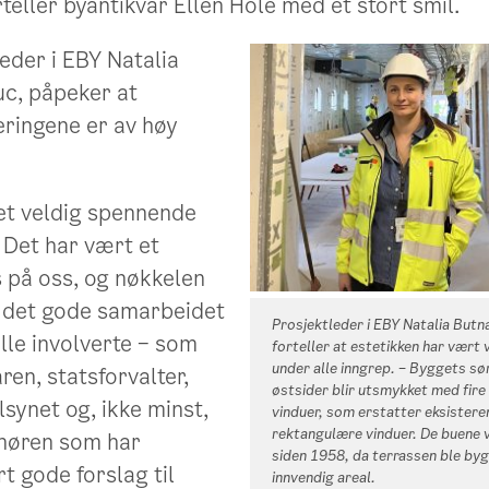
rteller byantikvar Ellen Hole med et stort smil.
eder i EBY Natalia
uc, påpeker at
ringene er av høy
 et veldig spennende
 Det har vært et
s på oss, og nøkkelen
 det gode samarbeidet
Prosjektleder i EBY Natalia Butn
lle involverte – som
forteller at estetikken har vært 
under alle inngrep. – Byggets sø
ren, statsforvalter,
østsider blir utsmykket med fire
lsynet og, ikke minst,
vinduer, som erstatter eksister
rektangulære vinduer. De buene 
nøren som har
siden 1958, da terrassen ble byg
t gode forslag til
innvendig areal.