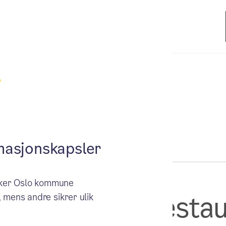
masjonskapsler
BYHISTORIE
ruker Oslo kommune
dden strandrestau
 mens andre sikrer ulik