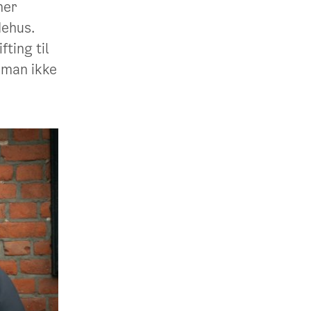
ner
dehus.
ting til
å man ikke