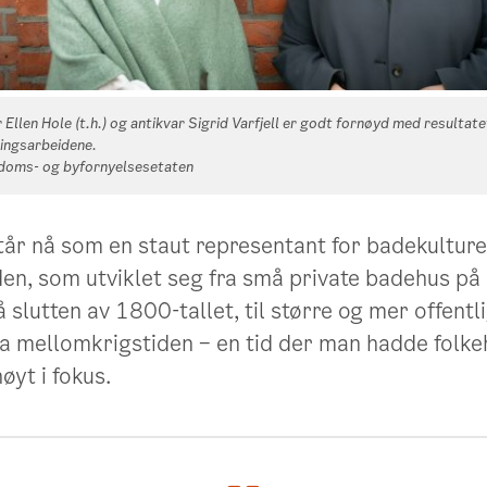
 Ellen Hole (t.h.) og antikvar Sigrid Varfjell er godt fornøyd med resultate
ringsarbeidene.
ndoms- og byfornyelsesetaten
tår nå som en staut representant for badekulture
en, som utviklet seg fra små private badehus på 
 slutten av 1800-tallet, til større og mer offentl
ra mellomkrigstiden – en tid der man hadde folke
øyt i fokus.