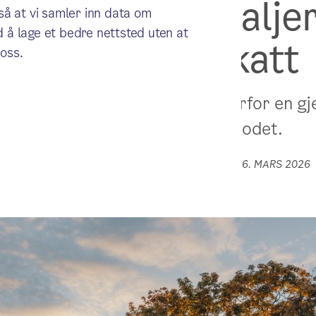
liv i gamle detalje
gså at vi samler inn data om
 å lage et bedre nettsted uten at
en mystisk skatt
oss.
 detaljer som er bevart, og hvorfor en g
har fått folk til å klø seg i hodet.
TEKST:
LIS MERETHE HOMDAL
PUBLISERT:
26. MARS 2026