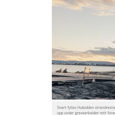
en mystisk sølvskatt dukket
Snart fylles Hukodden strandrestaur
opp under gravearbeider rett fora