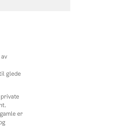
Foto: Ilja C. Hendel / Eien
 av
til glede
private
nt.
 gamle er
og