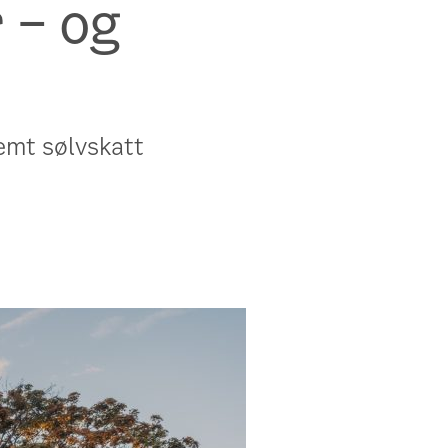
r – og
jemt sølvskatt