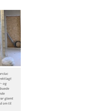
arciuc
vektlagt
r- og
 buede
ende
var glemt
d om til