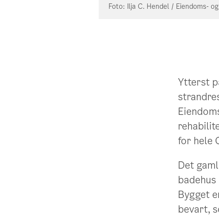
Foto: Ilja C. Hendel / Eiendoms- o
Ytterst 
strandre
Eiendoms
rehabilit
for hele 
Det gaml
badehus 
Bygget er
bevart, 