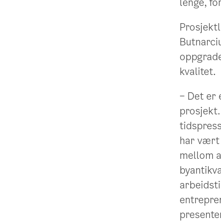
lenge, fo
Prosjektl
Butnarci
oppgrade
kvalitet.
– Det er
prosjekt.
tidspres
har vært
mellom a
byantikva
arbeidsti
entrepre
presenter