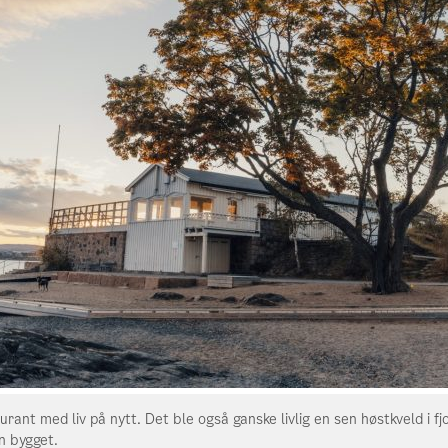
ant med liv på nytt. Det ble også ganske livlig en sen høstkveld i fj
n bygget.