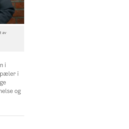
t av
n i
pæler i
ige
helse og