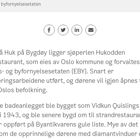
g byfornyelsesetaten
på Huk på Bygdøy ligger sjøperlen Hukodden
staurant, som eies av Oslo kommune og forvaltes
- og byfornyelsesetaten (EBY). Snart er
eringsarbeidene utført, og dørene vil igjen åpnes 
Oslos befolkning.
e badeanlegget ble bygget som Vidkun Quislings 
i 1943, og ble senere bygd om til strandrestaura
 oppført på Byantikvarens gule liste. Mye av det
som de opprinnelige dørene med diamantvinduer 