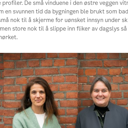
e profiler. De små vinduene i den østre veggen vit
om en svunnen tid da bygningen ble brukt som ba
må nok til å skjerme for uønsket innsyn under skif
men store nok til å slippe inn fliker av dagslys s
mørket.