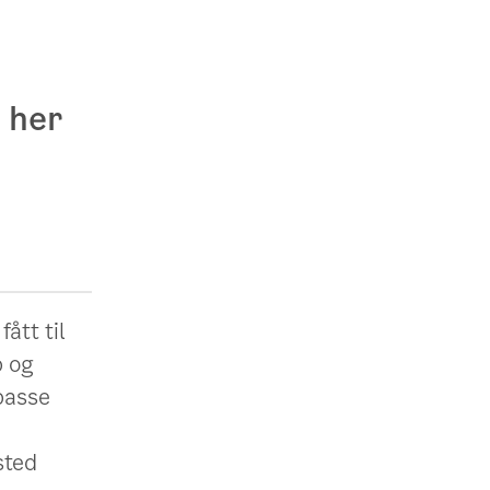
l her
ått til
p og
lpasse
sted