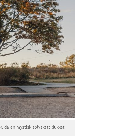
or, da en mystisk sølvskatt dukket
Snart fylles Hukodden strand
opp under gravearbeider re