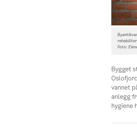
Byantikvar
rehabilite
Foto: Eie
Bygget s
Oslofjord
vannet på
anlegg f
hygiene h