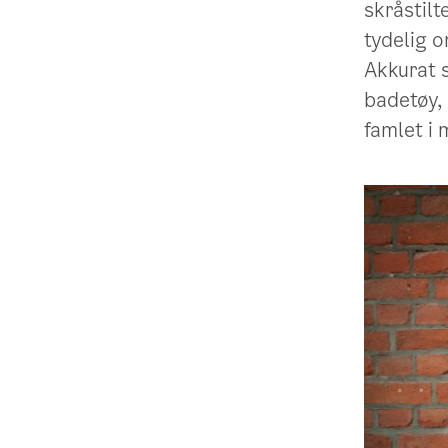
skråstilt
tydelig 
Akkurat s
badetøy, 
famlet i 