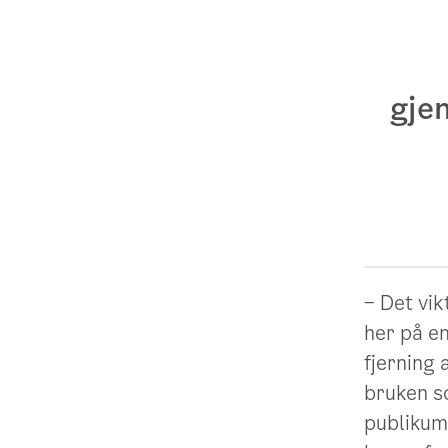
gjen
– Det vik
her på en
fjerning 
bruken s
publikums