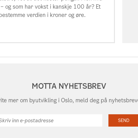
– og som har vokst i kanskje 100 år? Et
 bestemme verdien i kroner og øre.
MOTTA NYHETSBREV
vite mer om byutvikling i Oslo, meld deg på nyhetsbrev
riv
SEND
n