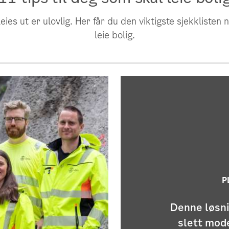
ies ut er ulovlig. Her får du den viktigste sjekklisten 
leie bolig.
P
Denne løsni
slett mod