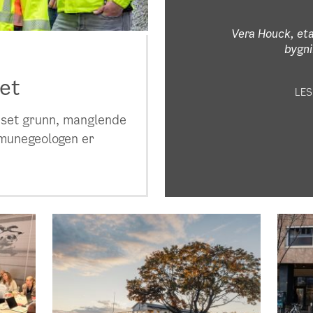
Vera Houck, eta
bygn
et
LE
enset grunn, manglende
munegeologen er