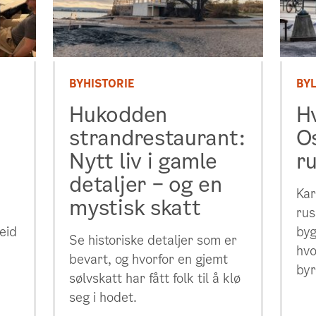
BYHISTORIE
BYL
Hukodden
H
strandrestaurant:
Os
Nytt liv i gamle
r
detaljer – og en
Kar
mystisk skatt
rus
eid
byg
Se historiske detaljer som er
hvo
bevart, og hvorfor en gjemt
byr
sølvskatt har fått folk til å klø
seg i hodet.