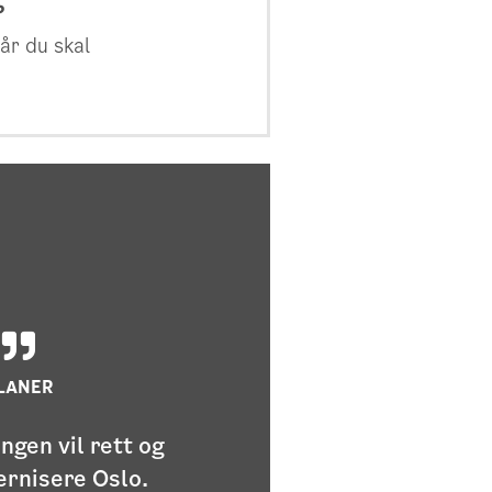
når du skal
LANER
ngen vil rett og
ernisere Oslo.