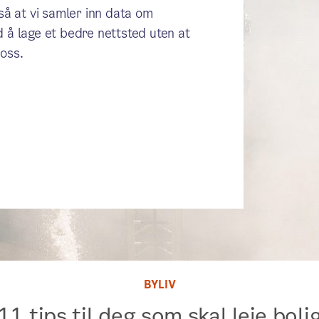
gså at vi samler inn data om
 å lage et bedre nettsted uten at
oss.
BYLIV
11 tips til deg som skal leie boli