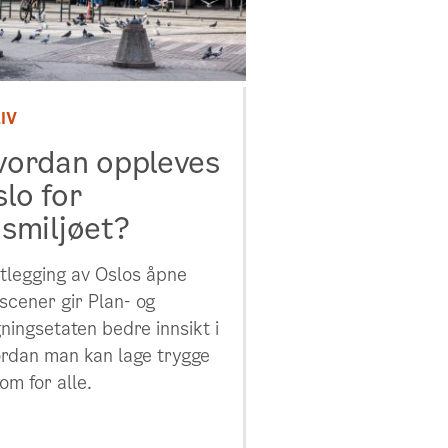
IV
vordan oppleves
lo for
usmiljøet?
tlegging av Oslos åpne
scener gir Plan- og
ningsetaten bedre innsikt i
rdan man kan lage trygge
om for alle.