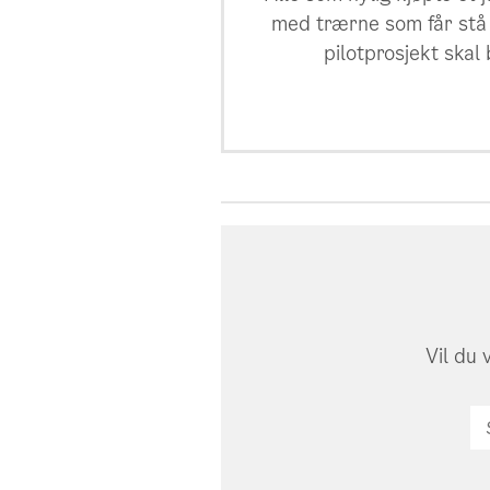
med trærne som får stå 
pilotprosjekt skal
Vil du 
Sk
in
e-