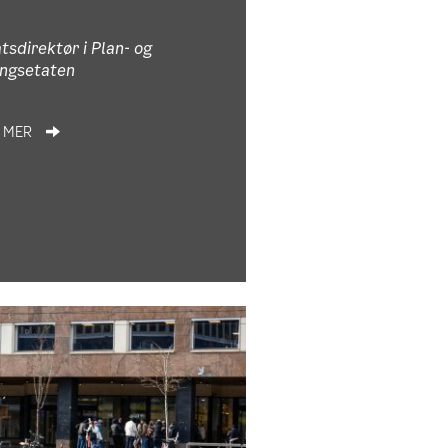
tsdirektør i Plan- og
ingsetaten
S MER