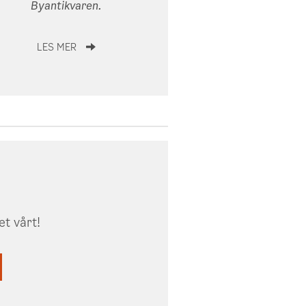
Byantikvaren.
LES MER
et vårt!